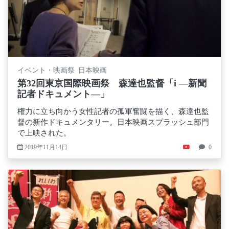
イベント・映画祭 日本映画
第32回東京国際映画祭 森達也監督「i ―新聞
記者ドキュメント―」
権力に立ち向かう女性記者の孤軍奮闘を描く、森達也監
督の新作ドキュメンタリー。日本映画スプラッシュ部門
で上映された。
2019年11月14日
0