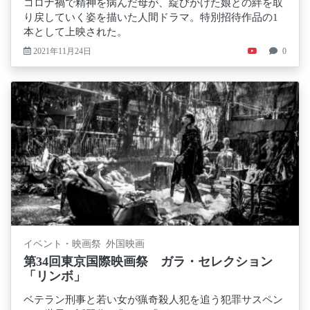
コロナ禍で精神を病んだ母が、綻びかけた娘との絆を取
り戻していく姿を描いた人間ドラマ。特別招待作品の1
本として上映された。
2021年11月24日
0
イベント・映画祭 外国映画
第34回東京国際映画祭 ガラ・セレクション
「リンボ」
ベテラン刑事と若い女が猟奇殺人犯を追う犯罪サスペン