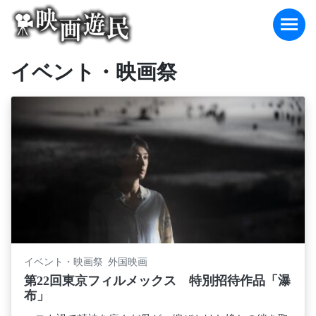
Skip
to
content
イベント・映画祭
イベント・映画祭 外国映画
第22回東京フィルメックス 特別招待作品「瀑
布」