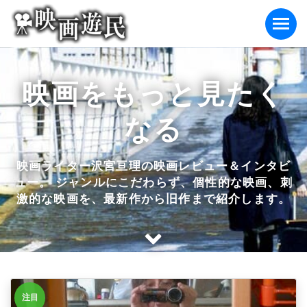
Skip
to
content
映画をもっと見たく
なる
映画ライター沢宮亘理の映画レビュー＆インタビ
ュー。 ジャンルにこだわらず、個性的な映画、刺
激的な映画を、最新作から旧作まで紹介します。
注目