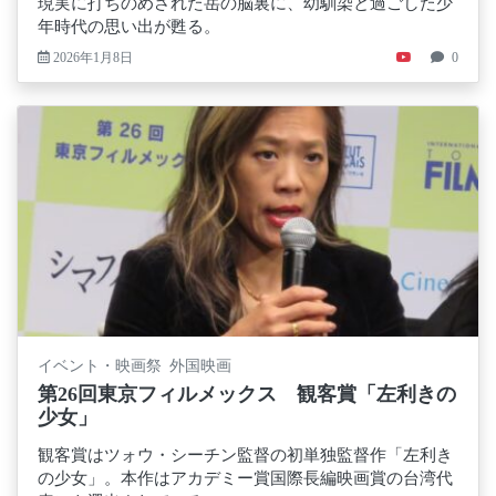
現実に打ちのめされた岳の脳裏に、幼馴染と過ごした少
年時代の思い出が甦る。
2026年1月8日
0
イベント・映画祭 外国映画
第26回東京フィルメックス 観客賞「左利きの
少女」
観客賞はツォウ・シーチン監督の初単独監督作「左利き
の少女」。本作はアカデミー賞国際長編映画賞の台湾代