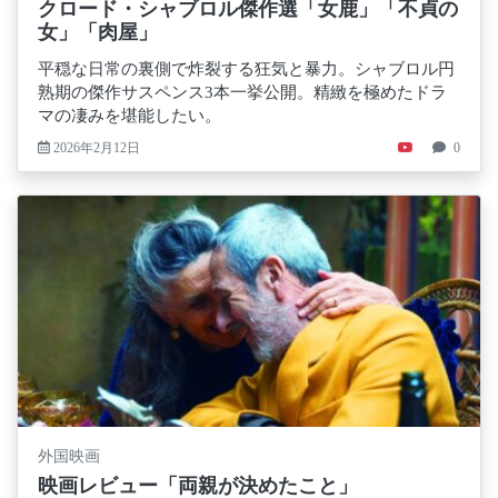
クロード・シャブロル傑作選「女鹿」「不貞の
女」「肉屋」
平穏な日常の裏側で炸裂する狂気と暴力。シャブロル円
熟期の傑作サスペンス3本一挙公開。精緻を極めたドラ
マの凄みを堪能したい。
2026年2月12日
0
外国映画
映画レビュー「両親が決めたこと」