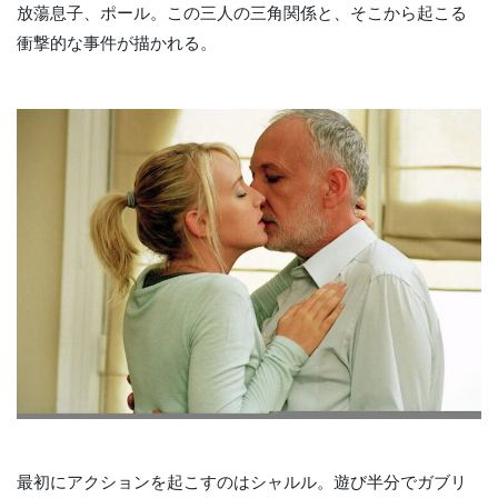
放蕩息子、ポール。この三人の三角関係と、そこから起こる
衝撃的な事件が描かれる。
最初にアクションを起こすのはシャルル。遊び半分でガブリ