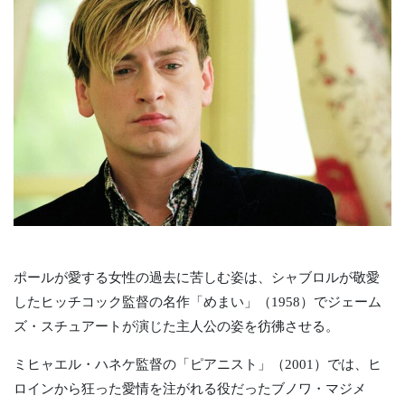
ポールが愛する女性の過去に苦しむ姿は、シャブロルが敬愛
したヒッチコック監督の名作「めまい」（1958）でジェーム
ズ・スチュアートが演じた主人公の姿を彷彿させる。
ミヒャエル・ハネケ監督の「ピアニスト」（2001）では、ヒ
ロインから狂った愛情を注がれる役だったブノワ・マジメ