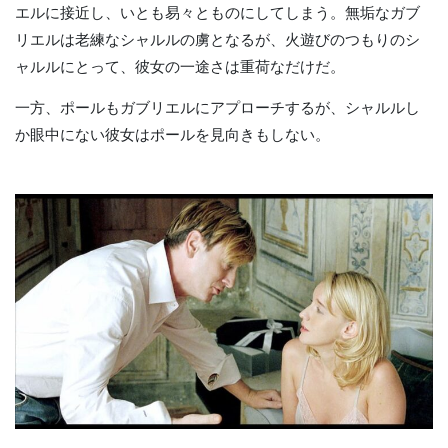
エルに接近し、いとも易々とものにしてしまう。無垢なガブ
リエルは老練なシャルルの虜となるが、火遊びのつもりのシ
ャルルにとって、彼女の一途さは重荷なだけだ。
一方、ポールもガブリエルにアプローチするが、シャルルし
か眼中にない彼女はポールを見向きもしない。