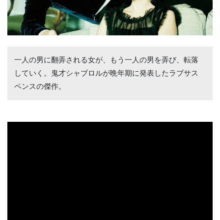
一人の男に翻弄される女が、もう一人の男を弄び、転落
していく。鬼才シャブロルが晩年期に発表したラブサス
ペンスの傑作。