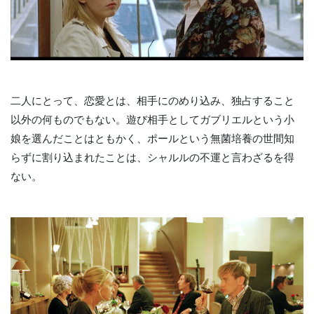
二人にとって、恋愛とは、相手にのめり込み、独占すること
以外の何ものでもない。遊び相手としてガブリエルという小
娘を選んだことはともかく、ポールという無菌培養の世間知
らずに割り込まれたことは、シャルルの不運と言わざるを得
ない。