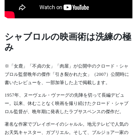
シャブロルの映画術は洗練の極
み
※「女鹿」「不貞の女」「肉屋」が公開中のクロード・シャ
ブロル監督晩年の傑作「引き裂かれた女」（2007）公開時に
書いたレビューを、一部加筆した上で掲載します。
1957年、ヌーヴェル・ヴァーグの先陣を切って長編デビュ
ー。以来、休むことなく映画を撮り続けたクロード・シャブ
ロル監督が、晩年期に発表したラブサスペンスの傑作だ。
著名な作家でプレイボーイのシャルル。地元テレビで人気の
お天気キャスター、ガブリエル。そして、ブルジョア一家の