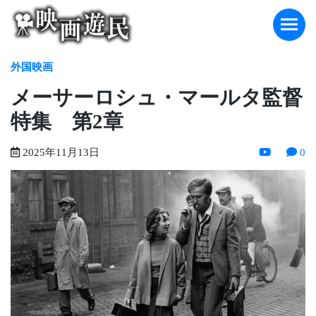
Skip
to
content
外国映画
メーサーロシュ・マールタ監督
特集 第2章
2025年11月13日
0