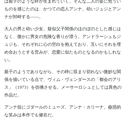
は親子のような絆が生まれていく。そんな二人の姿に危うい
ものを感じたのは、かつての恋人アンナ。幼いジュジとアン
ナが対峙する――。
大人の男と幼い少女。疑似父子関係のほのぼのとした感じは
なく、微かに男女の危険な香りが漂う。アンドラーシュもジ
ュジも、それぞれに心の空白を抱えており、互いにそれを埋
め合おうとする営みが、恋愛に似たものとなるのかもしれな
い。
親子のようでありながら、その枠に収まり切れない微妙な関
係を描いている点で、ヴィム・ヴェンダースの「都会のアリ
ス」（1973）を彷彿させる。メーサーロシュとしては異色の
作品だ。
アンナ役にゴダールのミューズ、アンナ・カリーナ。蠱惑的
な笑みは本作でも健在だ。