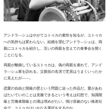
アンドラ―シュはやがてユトゥカの素性を知るが、ユトゥカ
への気持ちは変わらない。結婚を望むアンドラ―シュは、両
親にユトゥカを紹介し、互いの両親を交えての食事会を開く
ことになる。
両親が離婚しているユトゥカは、偽の両親を連れて、アンド
ラ―シュ家を訪れる。父親役の名演で芝居はうまくいったか
に見えたが――。
恋愛の自由と階級の壁という問題に迫った作品だ。愛があれ
ばたいていのことは克服できるという考えは幻想で、知識階
級と労働者階級との溝は埋めがたい。情け容赦のない格差社
会で、ユトゥカはいかなる選択をするのか。