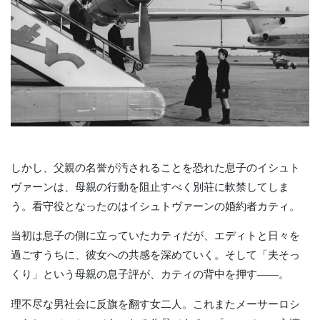
しかし、父親の名誉が汚されることを恐れた息子のイシュト
ヴァーンは、母親の行動を阻止すべく別荘に軟禁してしま
う。看守役となったのはイシュトヴァーンの婚約者カティ。
当初は息子の側に立っていたカティだが、エディトと日々を
過ごすうちに、彼女への共感を深めていく。そして「夫そっ
くり」という母親の息子評が、カティの背中を押す――。
理不尽な男社会に反旗を翻す女二人。これまたメーサーロシ