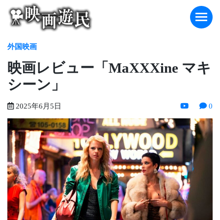
Skip
to
content
外国映画
映画レビュー「MaXXXine マキ
シーン」
2025年6月5日
0