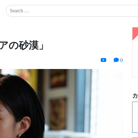
アの砂漠」
0
カ