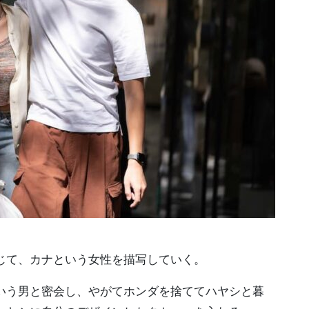
じて、カナという女性を描写していく。
いう男と密会し、やがてホンダを捨ててハヤシと暮