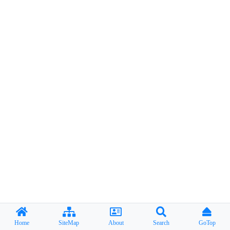
Home
SiteMap
About
Search
GoTop