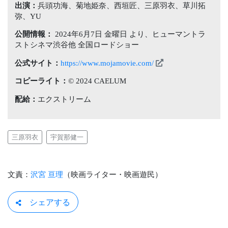
出演：
兵頭功海、菊地姫奈、西垣匠、三原羽衣、草川拓
弥、YU
公開情報：
2024年6月7日 金曜日 より、ヒューマントラ
ストシネマ渋谷他 全国ロードショー
公式サイト：
https://www.mojamovie.com/
コピーライト：
© 2024 CAELUM
配給：
エクストリーム
三原羽衣
宇賀那健一
文責：
沢宮 亘理
（映画ライター・映画遊民）
シェアする