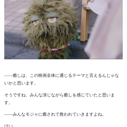
――癒しは、この映画全体に通じるテーマと言えるんじゃな
いかと思います。
そうですね、みんな演じながら癒しを感じていたと思いま
す。
――みんなモジャに癒されて救われていきますよね。
はい。