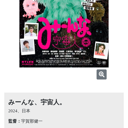
みーんな、宇宙人。
2024、日本
監督：
宇賀那健一