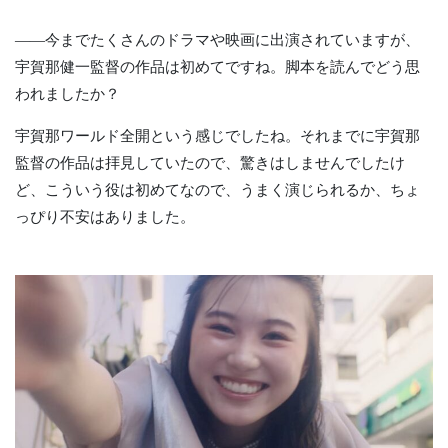
――今までたくさんのドラマや映画に出演されていますが、
宇賀那健一監督の作品は初めてですね。脚本を読んでどう思
われましたか？
宇賀那ワールド全開という感じでしたね。それまでに宇賀那
監督の作品は拝見していたので、驚きはしませんでしたけ
ど、こういう役は初めてなので、うまく演じられるか、ちょ
っぴり不安はありました。