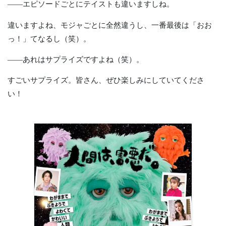
――エピソードごとにテイストも違いますしね。
違いますよね、モジャごとに全然違うし、一番最後は「おお
っ！」てなるし（笑）。
――あれはサプライズですよね（笑）。
すごいサプライズ。皆さん、ぜひ楽しみにしていてくださ
い！