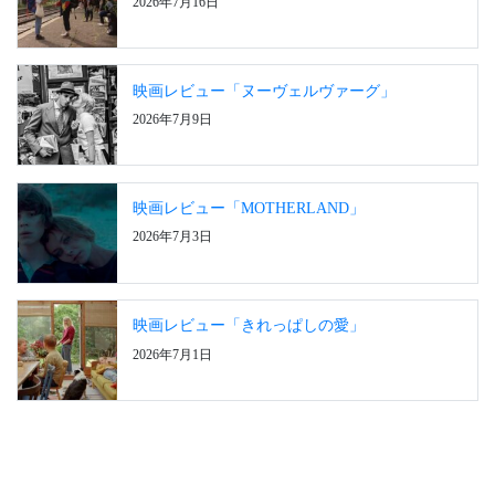
2026年7月16日
映画レビュー「ヌーヴェルヴァーグ」
2026年7月9日
映画レビュー「MOTHERLAND」
2026年7月3日
映画レビュー「きれっぱしの愛」
2026年7月1日