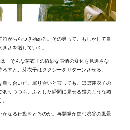
問符がちらつき始める。その男って、もしかして自
大きさを増していく。
ラは、そんな芽衣子の微妙な表情の変化を見逃さな
降ろすと、芽衣子はタクシーをＵターンさせる。
な罵り合いだ。罵り合いと言っても、ほぼ芽衣子の
でありつつも、ふとした瞬間に見せる猫のような媚
く。
いかなる行動をとるのか。再開発が進む渋谷の風景