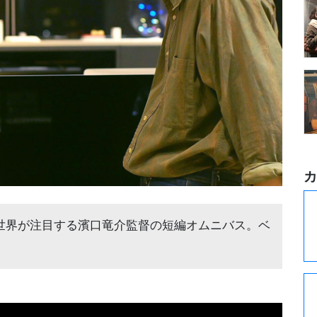
カ
世界が注目する濱口竜介監督の短編オムニバス。ベ