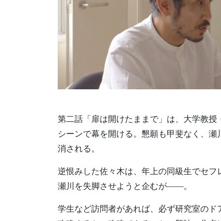
第二話「扉は開けたままで」は、大学教授
シーンで幕を開ける。懇願も甲斐なく、瀬
消される。
逆恨みした佐々木は、年上の同級生でセフ
瀬川を失脚させようと企むが――。
学生など訪問者があれば、必ず研究室のド