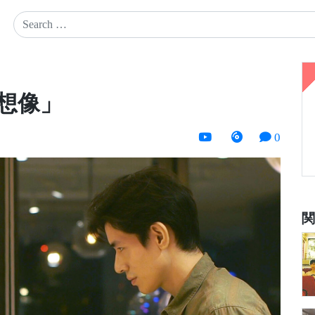
想像」
0
関