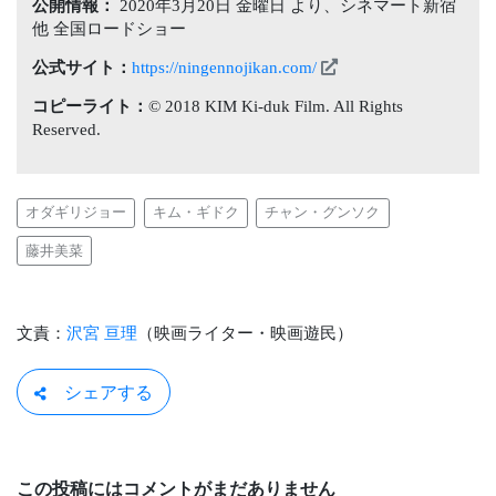
公開情報：
2020年3月20日 金曜日 より、シネマート新宿
他 全国ロードショー
公式サイト：
https://ningennojikan.com/
コピーライト：
© 2018 KIM Ki-duk Film. All Rights
Reserved.
オダギリジョー
キム・ギドク
チャン・グンソク
藤井美菜
文責：
沢宮 亘理
（映画ライター・映画遊民）
シェアする
この投稿にはコメントがまだありません