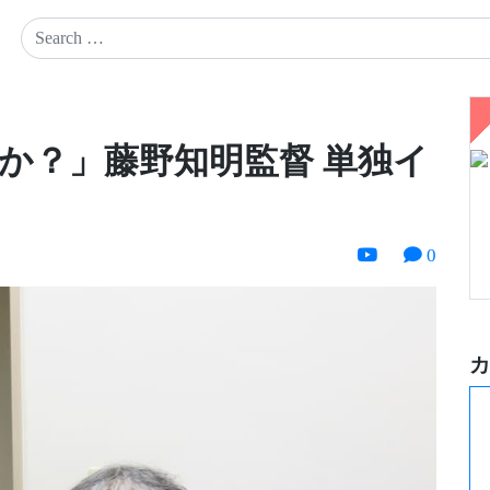
か？」藤野知明監督 単独イ
0
カ