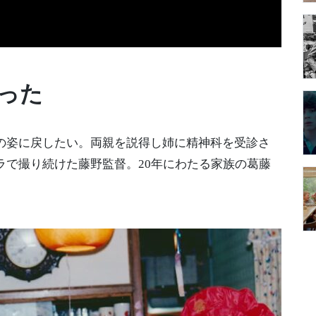
った
の姿に戻したい。両親を説得し姉に精神科を受診さ
ラで撮り続けた藤野監督。20年にわたる家族の葛藤