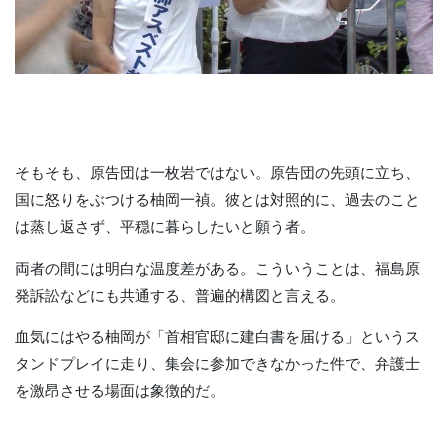
そもそも、原告団は一枚岩ではない。原告団の先頭に立ち、
国に怒りをぶつける柚岡一禎。彼とは対照的に、過去のこと
は蒸し返さず、平穏に暮らしたいと願う者。
両者の間には明白な温度差がある。こういうことは、福島原
発訴訟などにも共通する、普遍的構図と言える。
血気にはやる柚岡が「首相官邸に建白書を届ける」というス
タンドプレイに走り、集会に参加できなかった件で、弁護士
を激昂させる場面は象徴的だ。