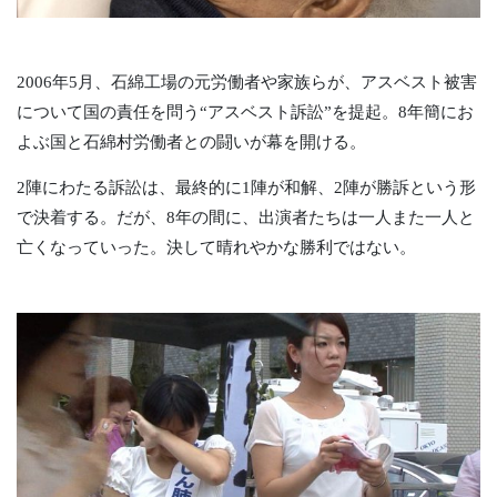
2006年5月、石綿工場の元労働者や家族らが、アスベスト被害
について国の責任を問う“アスベスト訴訟”を提起。8年簡にお
よぶ国と石綿村労働者との闘いが幕を開ける。
2陣にわたる訴訟は、最終的に1陣が和解、2陣が勝訴という形
で決着する。だが、8年の間に、出演者たちは一人また一人と
亡くなっていった。決して晴れやかな勝利ではない。