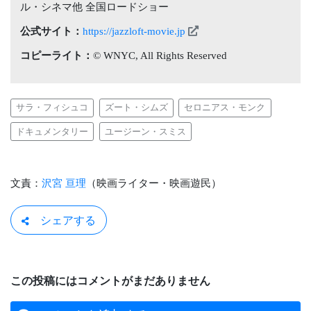
ル・シネマ他 全国ロードショー
公式サイト：
https://jazzloft-movie.jp
コピーライト：
© WNYC, All Rights Reserved
サラ・フィシュコ
ズート・シムズ
セロニアス・モンク
ドキュメンタリー
ユージーン・スミス
文責：
沢宮 亘理
（映画ライター・映画遊民）
シェアする
この投稿にはコメントがまだありません