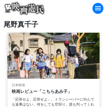
Skip
to
content
尾野真千子
日本映画
映画レビュー「こちらあみ子」
「応答せよ、応答せよ」。トランシーバーに叫んで
も返事はない。何をしても空回り。誰も判ってくれ