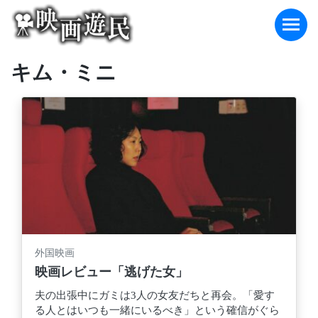
Skip
to
content
キム・ミニ
外国映画
映画レビュー「逃げた女」
夫の出張中にガミは3人の女友だちと再会。「愛す
る人とはいつも一緒にいるべき」という確信がぐら