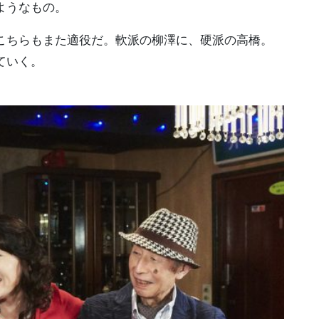
ようなもの。
こちらもまた適役だ。軟派の柳澤に、硬派の高橋。
ていく。