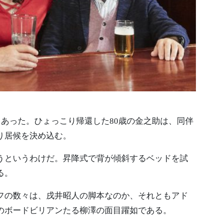
もあった。ひょっこり帰還した80歳の金之助は、同伴
り居候を決め込む。
うというわけだ。昇降式で背が傾斜するベッドを試
る。
フの数々は、戌井昭人の脚本なのか、それともアド
のボードビリアンたる柳澤の面目躍如である。