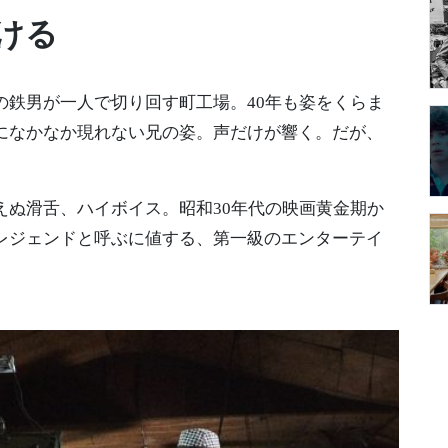
ける
の鉄男が一人で切り回す町工場。40年も姿をくらま
になかなか現れない兄の姿。声だけが響く。だが、
えぬ滑舌、ハイボイス。昭和30年代の映画黄金期か
レジェンドと呼ぶに値する、第一級のエンターテイ