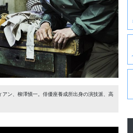
ィアン、柳澤愼一。俳優座養成所出身の演技派、高