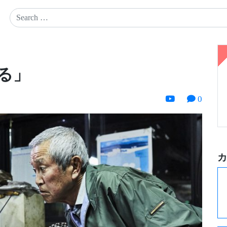
る」
0
カ