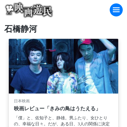
Skip
to
content
石橋静河
日本映画
映画レビュー「きみの鳥はうたえる」
「僕」と、佐知子と、静雄。男ふたり、女ひとり
の、幸福な日々。だが、ある日、3人の関係に決定