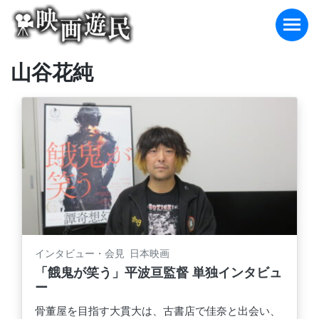
Skip
to
content
山谷花純
インタビュー・会見 日本映画
「餓鬼が笑う」平波亘監督 単独インタビュ
ー
骨董屋を目指す大貫大は、古書店で佳奈と出会い、