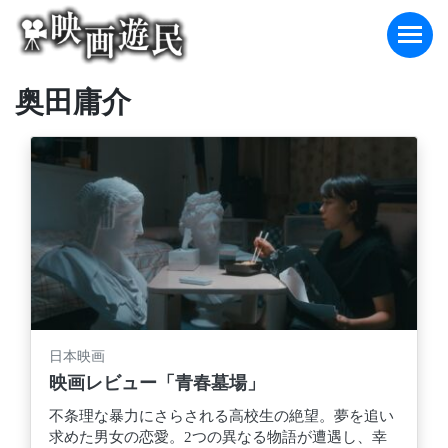
Skip
to
content
奥田庸介
日本映画
映画レビュー「青春墓場」
不条理な暴力にさらされる高校生の絶望。夢を追い
求めた男女の恋愛。2つの異なる物語が遭遇し、幸