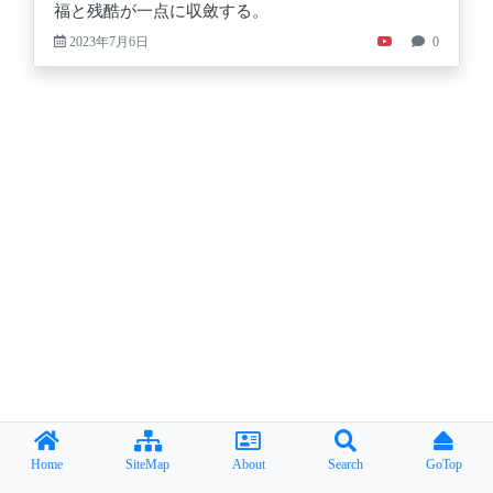
福と残酷が一点に収斂する。
2023年7月6日
0
Home
SiteMap
About
Search
GoTop