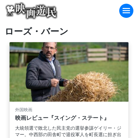
Skip
to
content
ローズ・バーン
外国映画
映画レビュー『スイング・ステート』
大統領選で敗北した民主党の選挙参謀ゲイリー・ジ
マー。中西部の田舎町で退役軍人を町長選に担ぎ出