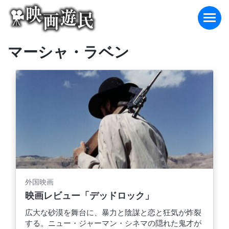
Skip
to
content
マーシャ・ラベン
外国映画
映画レビュー「デッドロック」
広大な砂漠を舞台に、暴力と陰謀と恋と狂気が炸裂
する。ニュー・ジャーマン・シネマの隠れた鬼才が