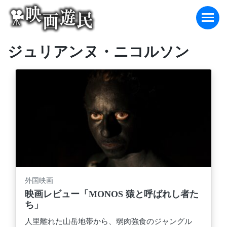
Skip
to
content
ジュリアンヌ・ニコルソン
外国映画
映画レビュー「MONOS 猿と呼ばれし者た
ち」
人里離れた山岳地帯から、弱肉強食のジャングル