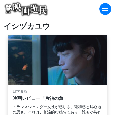
Skip
to
content
イシヅカユウ
日本映画
映画レビュー「片袖の魚」
トランスジェンダー女性が感じる、違和感と居心地
の悪さ。それは、普遍的な感情であり、誰もが共有