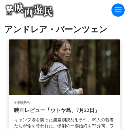
Skip
to
content
アンドレア・バーンツェン
外国映画
映画レビュー「ウトヤ島、7月22日」
キャンプ場を襲った無差別銃乱射事件。69人の若者
たちが命を奪われた。惨劇の一部始終を72分間、ワ