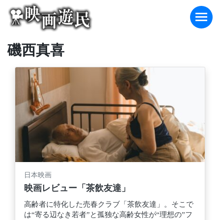
Skip
to
content
磯西真喜
日本映画
映画レビュー「茶飲友達」
高齢者に特化した売春クラブ「茶飲友達」。そこで
は“寄る辺なき若者”と孤独な高齢女性が“理想の”フ