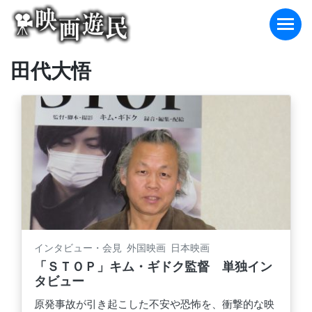
Skip
to
content
田代大悟
インタビュー・会見 外国映画 日本映画
「ＳＴＯＰ」キム・ギドク監督 単独イン
タビュー
原発事故が引き起こした不安や恐怖を、衝撃的な映