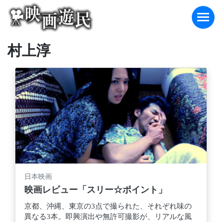
Skip
to
content
村上淳
日本映画
映画レビュー「スリー☆ポイント」
京都、沖縄、東京の3点で撮られた、それぞれ味の
異なる3本。即興演出や無許可撮影が、リアルな風