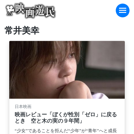
Skip
to
content
常井美幸
日本映画
映画レビュー「ぼくが性別「ゼロ」に戻る
とき 空と木の実の９年間」
“少女”であることを拒んだ“少年”が“青年”へと成長