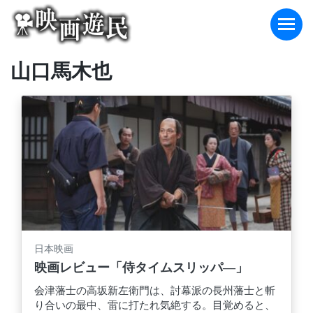
Skip
to
content
山口馬木也
日本映画
映画レビュー「侍タイムスリッパ―」
会津藩士の高坂新左衛門は、討幕派の長州藩士と斬
り合いの最中、雷に打たれ気絶する。目覚めると、