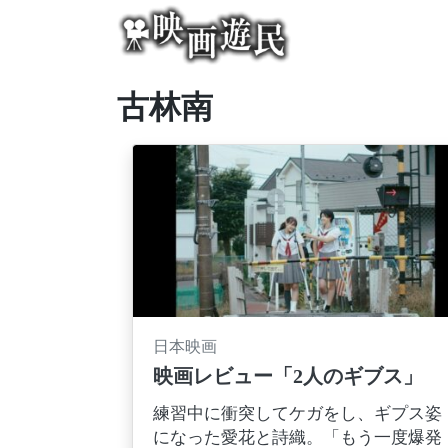
Skip
to
content
古林南
日本映画
映画レビュー「2人のギブス」
練習中に衝突してケガをし、ギプス姿
になった愛花と詩織。「もう一度爆発