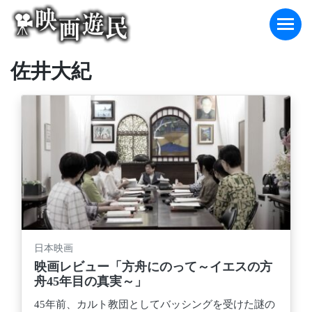
Skip
to
content
佐井大紀
日本映画
映画レビュー「方舟にのって～イエスの方
舟45年目の真実～」
45年前、カルト教団としてバッシングを受けた謎の