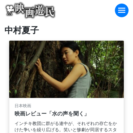
Skip
to
content
中村夏子
日本映画
映画レビュー「水の声を聞く」
インチキ教団に群がる連中が、それぞれの存亡をか
けた争いを繰り広げる。笑いと惨劇が同居するスタ