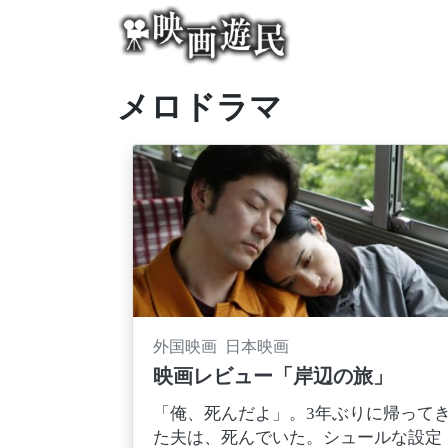
Skip
to
content
メロドラマ
外国映画 日本映画
映画レビュー「岸辺の旅」
「俺、死んだよ」。3年ぶりに帰って
た夫は、死んでいた。シュールな設定