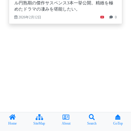
ル円熟期の傑作サスペンス3本一挙公開。精緻を極
めたドラマの凄みを堪能したい。
2026年2月12日
0
Home
SiteMap
About
Search
GoTop