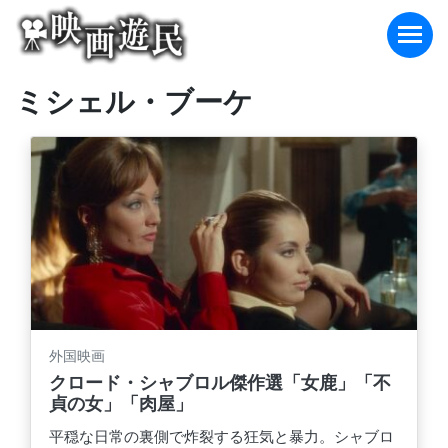
Skip
to
content
ミシェル・ブーケ
外国映画
クロード・シャブロル傑作選「女鹿」「不
貞の女」「肉屋」
平穏な日常の裏側で炸裂する狂気と暴力。シャブロ