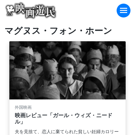
Skip
to
content
マグヌス・フォン・ホーン
外国映画
映画レビュー「ガール・ウィズ・ニード
ル」
夫を見捨て、恋人に棄てられた貧しい妊婦カロリー