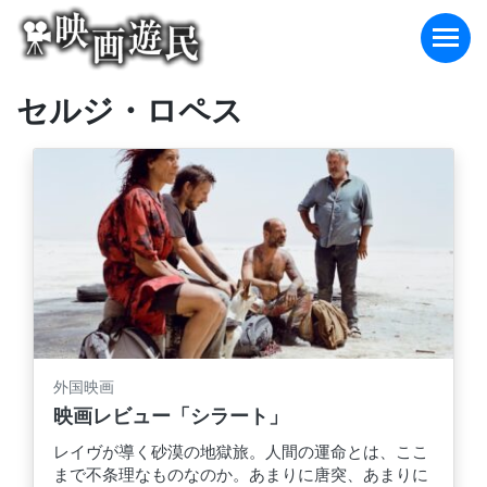
Skip
to
content
セルジ・ロペス
外国映画
映画レビュー「シラート」
レイヴが導く砂漠の地獄旅。人間の運命とは、ここ
まで不条理なものなのか。あまりに唐突、あまりに