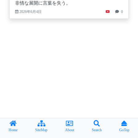
非情な展開に言葉を失う。
2026年6月4日
0
Home
SiteMap
About
Search
GoTop